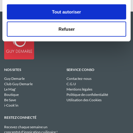
Tout autoriser
Refuser
NOS SITES
SERVICE CONSO
Guy Demarle
Contactez-nous
Club Guy Demarle
C.G.U
Le Mag'
Mentions légales
Boutique
Politique de confidentialité
Be Save
Utilisation des Cookies
i-Cook'in
RESTEZ CONNECTÉ
Recevez chaque semaine un
concentré d'inspiration cuilinaire !