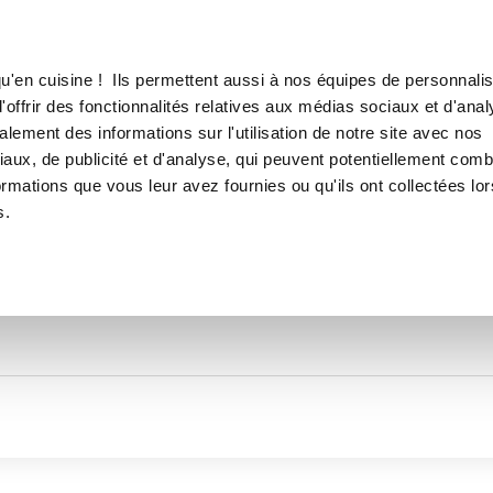
Canofea
Borealia
LE MAG
LA BOUTIQUE
RECETTES
TOUTES LES RECETTES DE
u'en cuisine ! Ils permettent aussi à nos équipes de personnalis
Ejar85
offrir des fonctionnalités relatives aux médias sociaux et d'anal
lement des informations sur l'utilisation de notre site avec nos
aux, de publicité et d'analyse, qui peuvent potentiellement comb
ormations que vous leur avez fournies ou qu'ils ont collectées lor
s.
Thématiques
Temps de réalisation
Prod