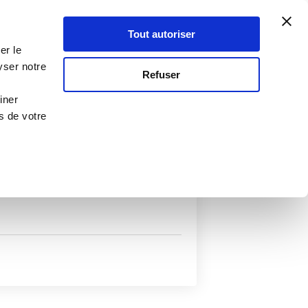
Atelier Culinaire
Le métier
Guy Demarle
Tout autoriser
Se connecter
S'inscrire
er le
yser notre
Refuser
iner
s de votre
uits
Autres filtres