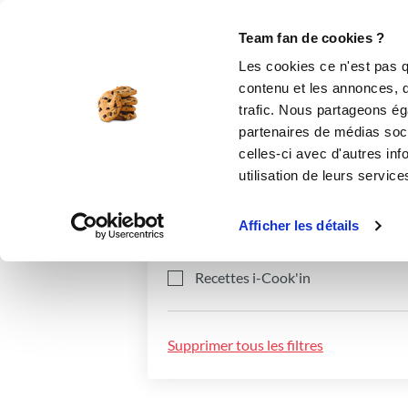
Le Club
i-Cook'in
Be Save
Boutique
Accueil
Recettes
Team fan de cookies ?
Les cookies ce n'est pas q
contenu et les annonces, d'
trafic. Nous partageons éga
partenaires de médias soci
celles-ci avec d'autres inf
utilisation de leurs service
Catégories
Ingrédients
Afficher les détails
Recettes i-Cook'in
Supprimer tous les filtres