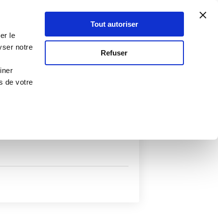
Atelier Culinaire
Le métier
Guy Demarle
Tout autoriser
Se connecter
S'inscrire
er le
yser notre
Refuser
iner
s de votre
uits
Autres filtres