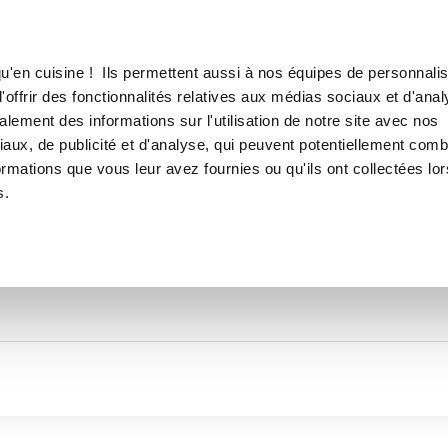
Canofea
Borealia
LE MAG
LA BOUTIQUE
RECETTES
TOUTES LES RECETTES DE
u'en cuisine ! Ils permettent aussi à nos équipes de personnalis
Dominiques_69ef
offrir des fonctionnalités relatives aux médias sociaux et d'anal
lement des informations sur l'utilisation de notre site avec nos
aux, de publicité et d'analyse, qui peuvent potentiellement comb
ormations que vous leur avez fournies ou qu'ils ont collectées lor
s.
Thématiques
Temps de réalisation
Prod