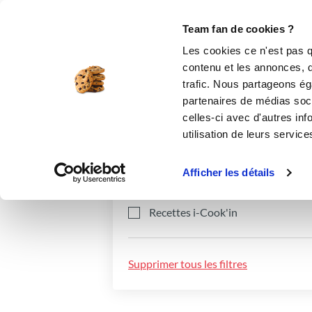
Le Club
i-Cook'in
Be Save
Boutique
Accueil
Recettes
Team fan de cookies ?
Les cookies ce n'est pas q
contenu et les annonces, d'
trafic. Nous partageons éga
partenaires de médias soci
celles-ci avec d'autres inf
utilisation de leurs service
Catégories
Ingrédients
Afficher les détails
Recettes i-Cook'in
Supprimer tous les filtres