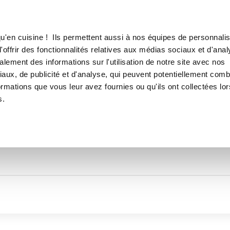
Canofea
Borealia
LE MAG
LA BOUTIQUE
RECETTES
TOUTES LES RECETTES DE
u'en cuisine ! Ils permettent aussi à nos équipes de personnalis
Christel26400
offrir des fonctionnalités relatives aux médias sociaux et d'anal
lement des informations sur l'utilisation de notre site avec nos
aux, de publicité et d'analyse, qui peuvent potentiellement comb
ormations que vous leur avez fournies ou qu'ils ont collectées lor
s.
Thématiques
Temps de réalisation
Prod