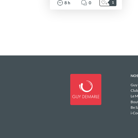
8
h
0
1
NOS
Guy
Club
Le M
Bou
Be S
i-Co