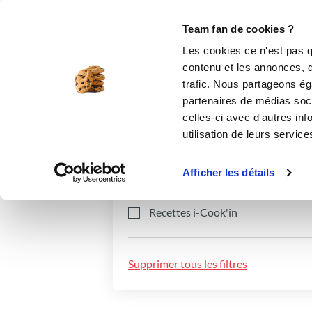
Le Club
i-Cook'in
Be Save
Boutique
Accueil
Recettes
Team fan de cookies ?
Les cookies ce n'est pas q
contenu et les annonces, d'
trafic. Nous partageons éga
partenaires de médias soci
celles-ci avec d'autres inf
utilisation de leurs service
Catégories
Ingrédients
Afficher les détails
Recettes i-Cook'in
Supprimer tous les filtres