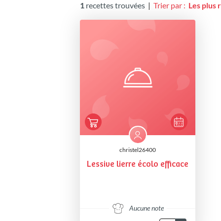
1
recettes trouvées
|
Trier par :
Les plus 
christel26400
Lessive lierre écolo efficace
Aucune note