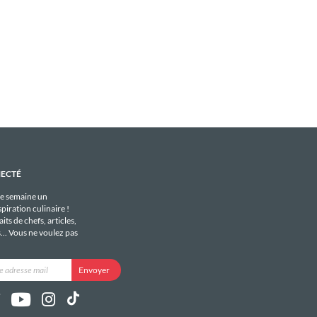
NECTÉ
e semaine un
piration culinaire !
its de chefs, articles,
s... Vous ne voulez pas