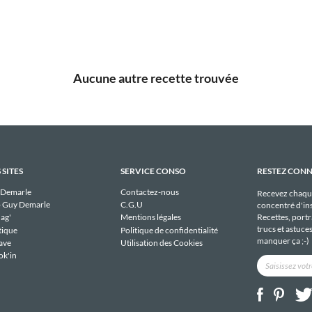
Aucune autre recette trouvée
 SITES
SERVICE CONSO
RESTEZ CON
 Demarle
Contactez-nous
Recevez chaqu
 Guy Demarle
C.G.U
concentré d'ins
Recettes, portra
ag'
Mentions légales
trucs et astuce
tique
Politique de confidentialité
manquer ça ;-)
ave
Utilisation des Cookies
ok'in