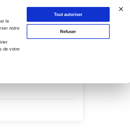
Atelier Culinaire
Le métier
Guy Demarle
Tout autoriser
Se connecter
S'inscrire
er le
yser notre
Refuser
iner
s de votre
uits
Autres filtres