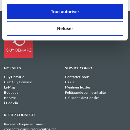
Tout autoriser
Refuser
NOS SITES
SERVICE CONSO
Guy Demarle
Contactez-nous
Club Guy Demarle
C.G.U
Le Mag'
Mentions légales
Boutique
Politique de confidentialité
Be Save
Utilisation des Cookies
i-Cook'in
RESTEZ CONNECTÉ
Recevez chaque semaine un
concentré d'inspiration cuilinaire !