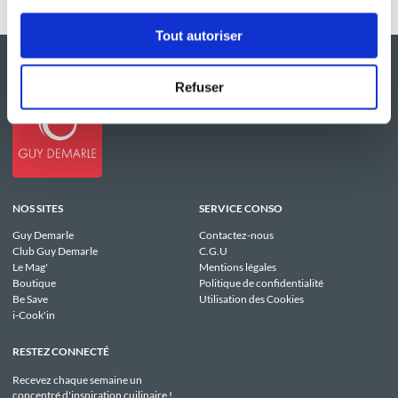
Tout autoriser
Refuser
NOS SITES
SERVICE CONSO
Guy Demarle
Contactez-nous
Club Guy Demarle
C.G.U
Le Mag'
Mentions légales
Boutique
Politique de confidentialité
Be Save
Utilisation des Cookies
i-Cook'in
RESTEZ CONNECTÉ
Recevez chaque semaine un
concentré d'inspiration cuilinaire !