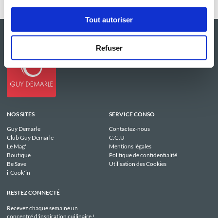
Tout autoriser
Refuser
NOS SITES
SERVICE CONSO
Guy Demarle
Contactez-nous
Club Guy Demarle
C.G.U
Le Mag'
Mentions légales
Boutique
Politique de confidentialité
Be Save
Utilisation des Cookies
i-Cook'in
RESTEZ CONNECTÉ
Recevez chaque semaine un
concentré d'inspiration cuilinaire !