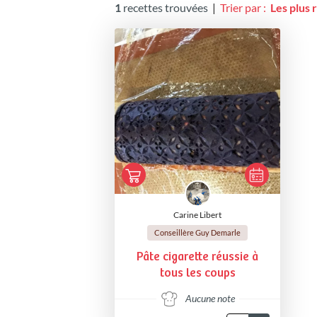
1
recettes trouvées
|
Trier par :
Les plus 
Carine Libert
Conseillère Guy Demarle
Pâte cigarette réussie à
tous les coups
Aucune note