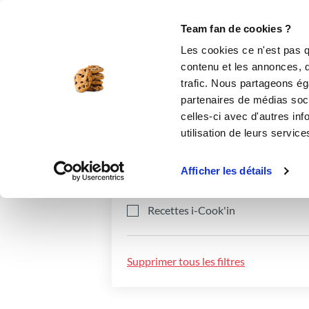
Le Club
i-Cook'in
Be Save
Boutique
Accueil
Recettes
Team fan de cookies ?
Les cookies ce n'est pas q
contenu et les annonces, d'
trafic. Nous partageons éga
partenaires de médias soci
celles-ci avec d'autres inf
utilisation de leurs service
Catégories
Ingrédients
Afficher les détails
Recettes i-Cook'in
Supprimer tous les filtres