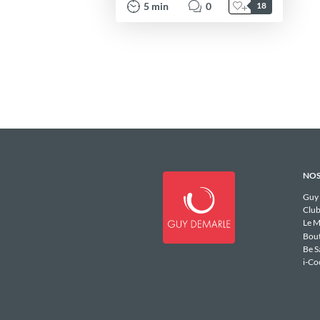
5
min
0
18
NOS
Guy
Club
Le M
Bou
Be S
i-Co