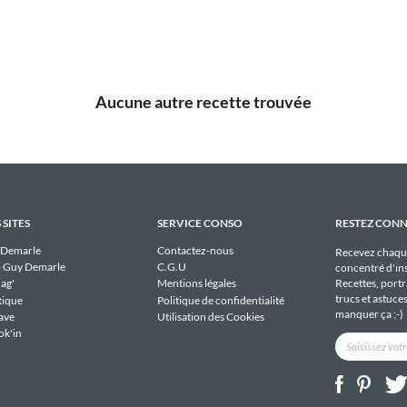
Aucune autre recette trouvée
 SITES
SERVICE CONSO
RESTEZ CON
 Demarle
Contactez-nous
Recevez chaqu
 Guy Demarle
C.G.U
concentré d'ins
Recettes, portra
ag'
Mentions légales
trucs et astuce
tique
Politique de confidentialité
manquer ça ;-)
ave
Utilisation des Cookies
ok'in