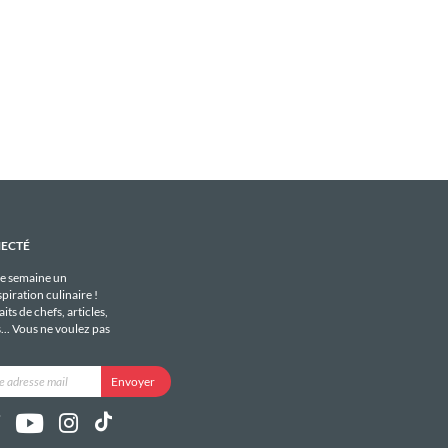
NECTÉ
e semaine un
piration culinaire !
its de chefs, articles,
s... Vous ne voulez pas