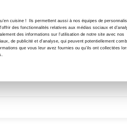
Canofea
Borealia
LE MAG
LA BOUTIQUE
RECETTES
TOUTES LES RECETTES DE
u'en cuisine ! Ils permettent aussi à nos équipes de personnalis
Carineli
offrir des fonctionnalités relatives aux médias sociaux et d'anal
lement des informations sur l'utilisation de notre site avec nos
aux, de publicité et d'analyse, qui peuvent potentiellement comb
ormations que vous leur avez fournies ou qu'ils ont collectées lor
s.
Thématiques
Temps de réalisation
Prod