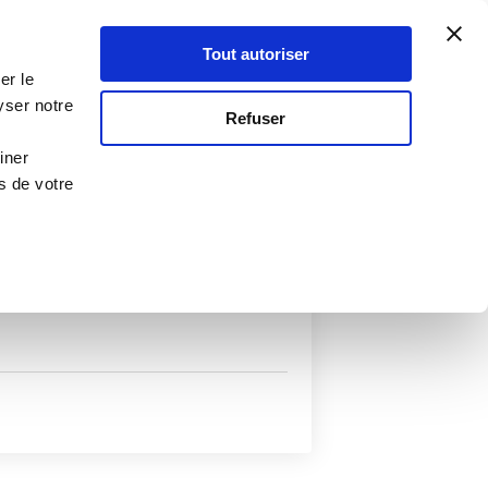
Atelier Culinaire
Le métier
Guy Demarle
Tout autoriser
Se connecter
S'inscrire
er le
yser notre
Refuser
iner
s de votre
uits
Autres filtres