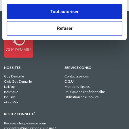
Tout autoriser
Refuser
NOS SITES
SERVICE CONSO
Guy Demarle
Contactez-nous
Club Guy Demarle
C.G.U
Le Mag'
Mentions légales
Boutique
Politique de confidentialité
Be Save
Utilisation des Cookies
i-Cook'in
RESTEZ CONNECTÉ
Recevez chaque semaine un
concentré d'inspiration cuilinaire !