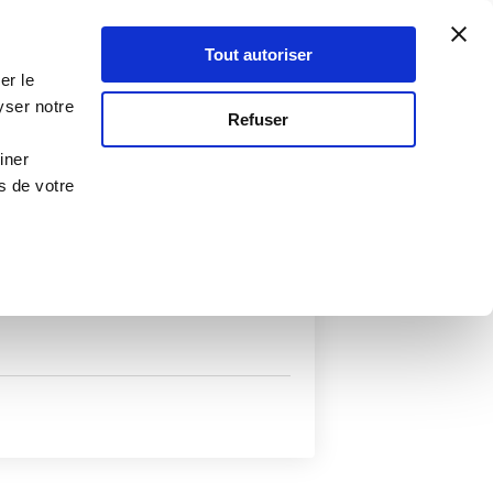
Atelier Culinaire
Le métier
Guy Demarle
Tout autoriser
Se connecter
S'inscrire
er le
yser notre
Refuser
iner
s de votre
uits
Autres filtres