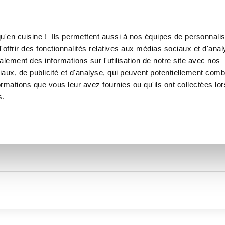
Canofea
Borealia
LE MAG
LA BOUTIQUE
RECETTES
TOUTES LES RECETTES DE
u'en cuisine ! Ils permettent aussi à nos équipes de personnalis
Bernadettev1958
offrir des fonctionnalités relatives aux médias sociaux et d'anal
lement des informations sur l'utilisation de notre site avec nos
aux, de publicité et d'analyse, qui peuvent potentiellement comb
ormations que vous leur avez fournies ou qu'ils ont collectées lor
s.
Thématiques
Temps de réalisation
Prod