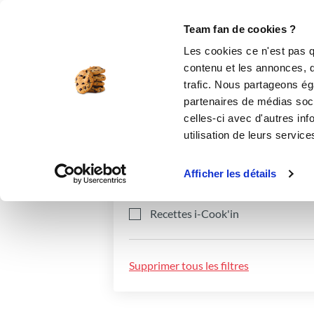
Le Club
i-Cook'in
Be Save
Boutique
Accueil
Recettes
Team fan de cookies ?
Les cookies ce n'est pas q
contenu et les annonces, d'
trafic. Nous partageons éga
partenaires de médias soci
celles-ci avec d'autres inf
utilisation de leurs service
Catégories
Ingrédients
Afficher les détails
Recettes i-Cook'in
Supprimer tous les filtres