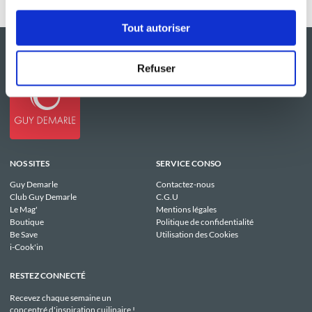
Tout autoriser
Refuser
NOS SITES
SERVICE CONSO
Guy Demarle
Contactez-nous
Club Guy Demarle
C.G.U
Le Mag'
Mentions légales
Boutique
Politique de confidentialité
Be Save
Utilisation des Cookies
i-Cook'in
RESTEZ CONNECTÉ
Recevez chaque semaine un
concentré d'inspiration cuilinaire !