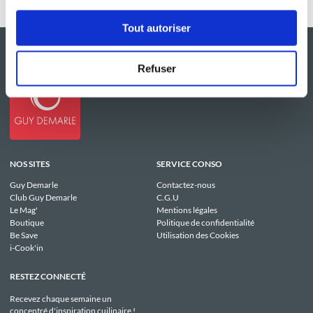
Tout autoriser
Refuser
NOS SITES
SERVICE CONSO
Guy Demarle
Contactez-nous
Club Guy Demarle
C.G.U
Le Mag'
Mentions légales
Boutique
Politique de confidentialité
Be Save
Utilisation des Cookies
i-Cook'in
RESTEZ CONNECTÉ
Recevez chaque semaine un
concentré d'inspiration cuilinaire !