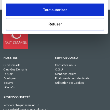
Tout autoriser
Refuser
NOS SITES
SERVICE CONSO
Guy Demarle
Contactez-nous
Club Guy Demarle
C.G.U
Le Mag'
Mentions légales
Boutique
Politique de confidentialité
Be Save
Utilisation des Cookies
i-Cook'in
RESTEZ CONNECTÉ
Recevez chaque semaine un
concentré d'inspiration cuilinaire !