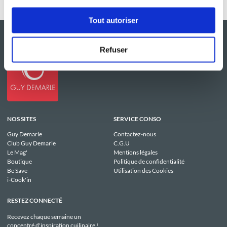
Tout autoriser
Refuser
NOS SITES
SERVICE CONSO
Guy Demarle
Contactez-nous
Club Guy Demarle
C.G.U
Le Mag'
Mentions légales
Boutique
Politique de confidentialité
Be Save
Utilisation des Cookies
i-Cook'in
RESTEZ CONNECTÉ
Recevez chaque semaine un
concentré d'inspiration cuilinaire !