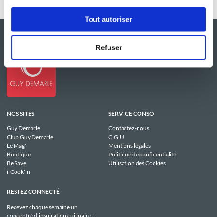
Tout autoriser
Refuser
NOS SITES
SERVICE CONSO
Guy Demarle
Contactez-nous
Club Guy Demarle
C.G.U
Le Mag'
Mentions légales
Boutique
Politique de confidentialité
Be Save
Utilisation des Cookies
i-Cook'in
RESTEZ CONNECTÉ
Recevez chaque semaine un
concentré d'inspiration cuilinaire !