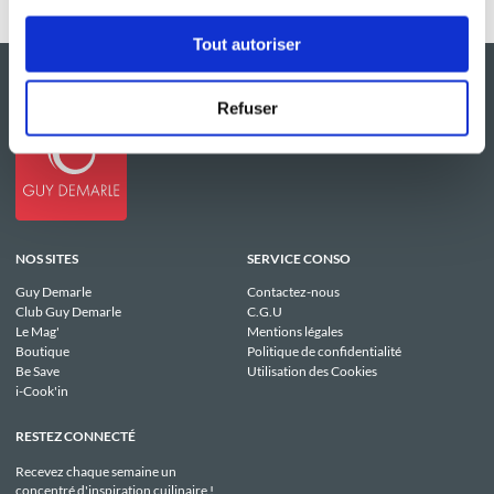
Tout autoriser
Refuser
NOS SITES
SERVICE CONSO
Guy Demarle
Contactez-nous
Club Guy Demarle
C.G.U
Le Mag'
Mentions légales
Boutique
Politique de confidentialité
Be Save
Utilisation des Cookies
i-Cook'in
RESTEZ CONNECTÉ
Recevez chaque semaine un
concentré d'inspiration cuilinaire !