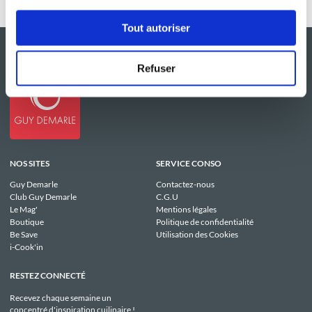
Tout autoriser
Refuser
NOS SITES
SERVICE CONSO
Guy Demarle
Contactez-nous
Club Guy Demarle
C.G.U
Le Mag'
Mentions légales
Boutique
Politique de confidentialité
Be Save
Utilisation des Cookies
i-Cook'in
RESTEZ CONNECTÉ
Recevez chaque semaine un
concentré d'inspiration cuilinaire !