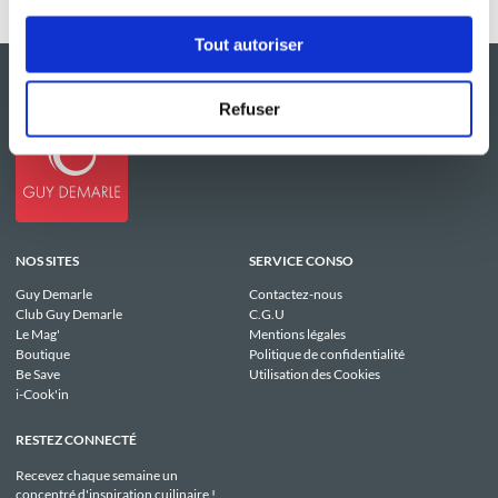
Tout autoriser
Refuser
NOS SITES
SERVICE CONSO
Guy Demarle
Contactez-nous
Club Guy Demarle
C.G.U
Le Mag'
Mentions légales
Boutique
Politique de confidentialité
Be Save
Utilisation des Cookies
i-Cook'in
RESTEZ CONNECTÉ
Recevez chaque semaine un
concentré d'inspiration cuilinaire !