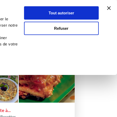
Atelier Culinaire
Le métier
Guy Demarle
Tout autoriser
Se connecter
S'inscrire
riec_f4f9
er le
yser notre
Refuser
iner
s de votre
e à...
 Recettes