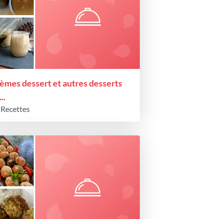
èmes dessert et autres desserts
...
 Recettes