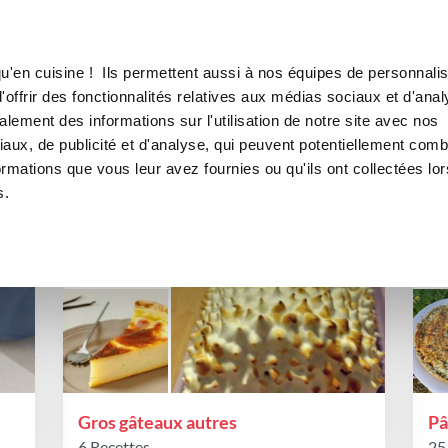
Canofea
Borealia
s
LE MAG
LA BOUTIQUE
RECETTES
es de favoris publiques de vale
u'en cuisine ! Ils permettent aussi à nos équipes de personnalis
offrir des fonctionnalités relatives aux médias sociaux et d'anal
lement des informations sur l'utilisation de notre site avec nos
aux, de publicité et d'analyse, qui peuvent potentiellement comb
ormations que vous leur avez fournies ou qu'ils ont collectées lor
s.
Gros gâteaux autres
Pât
6 Recettes
25