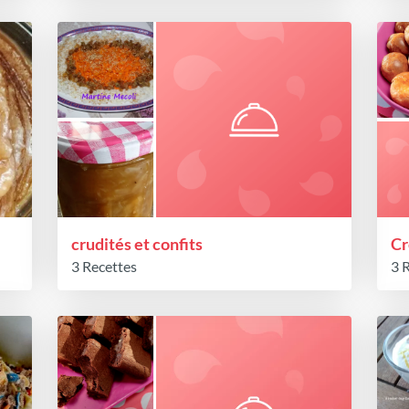
crudités et confits
Cr
3 Recettes
3 