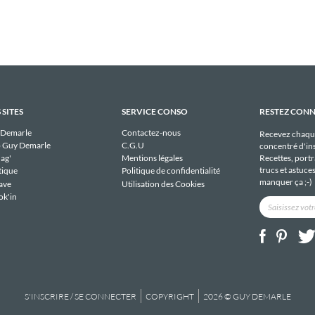
 SITES
SERVICE CONSO
RESTEZ CON
 Demarle
Contactez-nous
Recevez chaqu
 Guy Demarle
C.G.U
concentré d'ins
Recettes, portra
ag'
Mentions légales
trucs et astuce
tique
Politique de confidentialité
manquer ça ;-)
ave
Utilisation des Cookies
ok'in
S'INSCRIRE / SE CONNECTER
COPYRIGHT
2026 © GUY DEMARLE