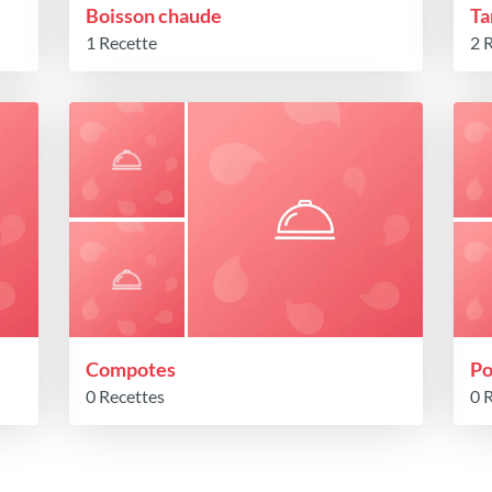
Boisson chaude
Ta
1 Recette
2 
Compotes
Po
0 Recettes
0 