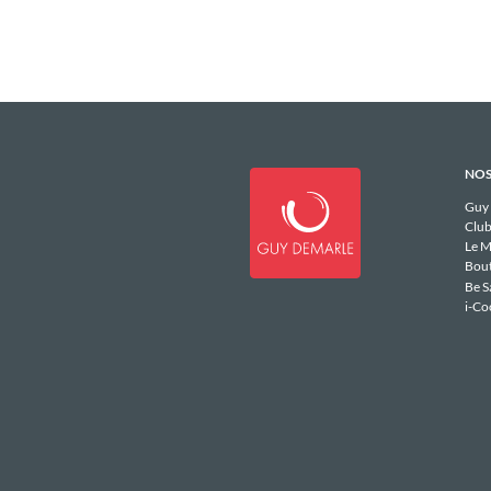
NOS
Guy
Club
Le M
Bou
Be S
i-Co