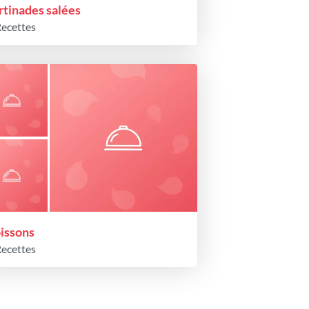
rtinades salées
Recettes
issons
Recettes