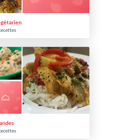
gétarien
Recettes
andes
Recettes