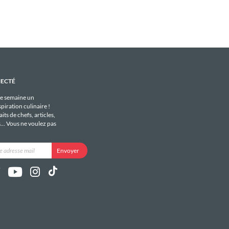
NECTÉ
e semaine un
piration culinaire !
its de chefs, articles,
s... Vous ne voulez pas