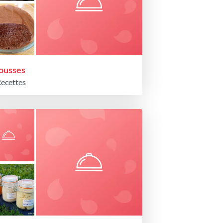
usses
Recettes