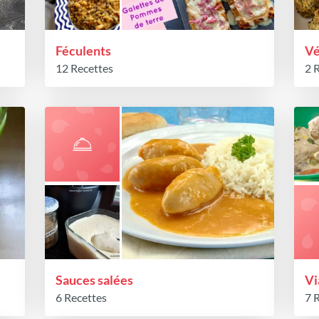
Féculents
Vé
12 Recettes
2 
Sauces salées
Vi
6 Recettes
7 