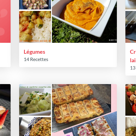
Légumes
Cr
14 Recettes
lai
13