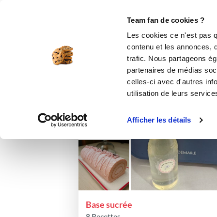
Le Club
i-Cook'in
Be Save
Boutique
Accueil
valeriec_f4f9
Listes de favori
Team fan de cookies ?
Les list
Les cookies ce n'est pas q
contenu et les annonces, d'
trafic. Nous partageons éga
partenaires de médias soci
Trier par :
Dernières modifications
celles-ci avec d'autres inf
utilisation de leurs service
Afficher les détails
Base sucrée
8 Recettes