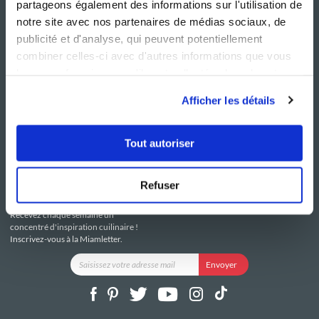
partageons également des informations sur l'utilisation de
notre site avec nos partenaires de médias sociaux, de
publicité et d'analyse, qui peuvent potentiellement
combiner celles-ci avec d'autres informations que vous
leur avez fournies ou qu'ils ont collectées lors de votre
NOS SITES
SERVICE CONSO
utilisation de leurs services.
Guy Demarle
Contactez-nous
Afficher les détails
Club Guy Demarle
C.G.U
Le Mag'
Mentions légales
Boutique
Politique de confidentialité
Tout autoriser
Be Save
Utilisation des Cookies
i-Cook'in
Refuser
RESTEZ CONNECTÉ
Recevez chaque semaine un
concentré d'inspiration cuilinaire !
Inscrivez-vous à la Miamletter.