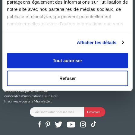
partageons également des informations sur l'utilisation de
notre site avec nos partenaires de médias sociaux, de
publicité et d'analyse, qui peuvent potentiellement
combiner celles-ci avec d'autres informations que vous
leur avez fournies ou qu'ils ont collectées lors de votre
NOS SITES
SERVICE CONSO
utilisation de leurs services.
Guy Demarle
Contactez-nous
Afficher les détails
Club Guy Demarle
C.G.U
Le Mag'
Mentions légales
Boutique
Politique de confidentialité
Tout autoriser
Be Save
Utilisation des Cookies
i-Cook'in
Refuser
RESTEZ CONNECTÉ
Recevez chaque semaine un
concentré d'inspiration cuilinaire !
Inscrivez-vous à la Miamletter.