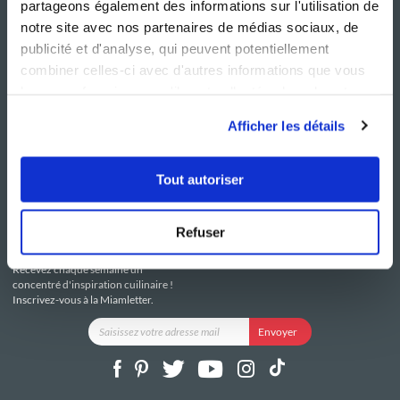
partageons également des informations sur l'utilisation de
notre site avec nos partenaires de médias sociaux, de
publicité et d'analyse, qui peuvent potentiellement
combiner celles-ci avec d'autres informations que vous
leur avez fournies ou qu'ils ont collectées lors de votre
NOS SITES
SERVICE CONSO
utilisation de leurs services.
Guy Demarle
Contactez-nous
Afficher les détails
Club Guy Demarle
C.G.U
Le Mag'
Mentions légales
Boutique
Politique de confidentialité
Tout autoriser
Be Save
Utilisation des Cookies
i-Cook'in
Refuser
RESTEZ CONNECTÉ
Recevez chaque semaine un
concentré d'inspiration cuilinaire !
Inscrivez-vous à la Miamletter.