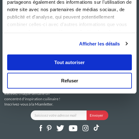
partageons également des informations sur l'utilisation de
notre site avec nos partenaires de médias sociaux, de
publicité et d'analyse, qui peuvent potentiellement
combiner celles-ci avec d'autres informations que vous
leur avez fournies ou qu'ils ont collectées lors de votre
NOS SITES
SERVICE CONSO
utilisation de leurs services.
Guy Demarle
Contactez-nous
Afficher les détails
Club Guy Demarle
C.G.U
Le Mag'
Mentions légales
Boutique
Politique de confidentialité
Tout autoriser
Be Save
Utilisation des Cookies
i-Cook'in
Refuser
RESTEZ CONNECTÉ
Recevez chaque semaine un
concentré d'inspiration cuilinaire !
Inscrivez-vous à la Miamletter.