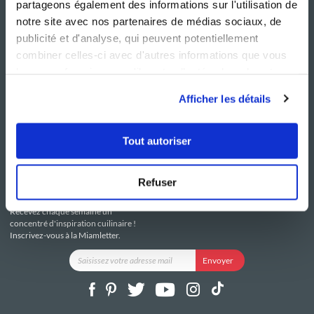
partageons également des informations sur l'utilisation de
notre site avec nos partenaires de médias sociaux, de
publicité et d'analyse, qui peuvent potentiellement
combiner celles-ci avec d'autres informations que vous
leur avez fournies ou qu'ils ont collectées lors de votre
NOS SITES
SERVICE CONSO
utilisation de leurs services.
Guy Demarle
Contactez-nous
Afficher les détails
Club Guy Demarle
C.G.U
Le Mag'
Mentions légales
Boutique
Politique de confidentialité
Tout autoriser
Be Save
Utilisation des Cookies
i-Cook'in
Refuser
RESTEZ CONNECTÉ
Recevez chaque semaine un
concentré d'inspiration cuilinaire !
Inscrivez-vous à la Miamletter.