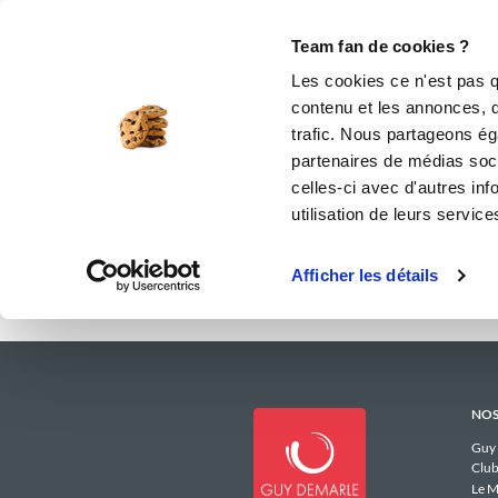
Le Club
i-Cook'in
Be Save
Boutique
Accueil
rajamille
Menus Hebdomadai
Team fan de cookies ?
Les menus
Les cookies ce n'est pas q
contenu et les annonces, d'
trafic. Nous partageons éga
partenaires de médias soci
celles-ci avec d'autres inf
utilisation de leurs service
Afficher les détails
NOS
Guy
Club
Le M