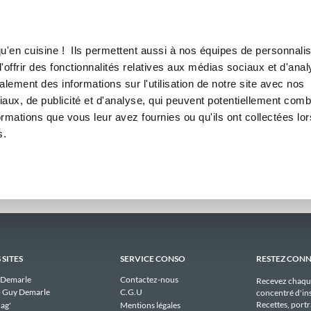
Canofea
Borealia
res
LE MAG
LA BOUTIQUE
RECETTES
 hebdomadaires publiques de
u'en cuisine ! Ils permettent aussi à nos équipes de personnalis
offrir des fonctionnalités relatives aux médias sociaux et d'anal
lement des informations sur l'utilisation de notre site avec nos
Il n'y a aucun menu publique à afficher pour rajamille actuellement.
aux, de publicité et d'analyse, qui peuvent potentiellement comb
ormations que vous leur avez fournies ou qu'ils ont collectées lor
s.
 SITES
SERVICE CONSO
RESTEZ CON
 Demarle
Contactez-nous
Recevez chaqu
 Guy Demarle
C.G.U
concentré d'ins
Recettes, portra
ag'
Mentions légales