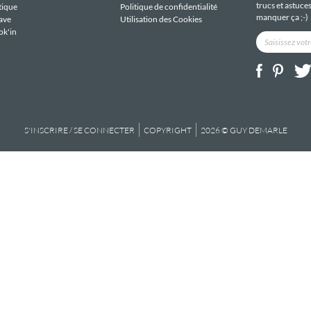
trucs et astuce
tique
Politique de confidentialité
manquer ça ;-)
ave
Utilisation des Cookies
ok'in
S'INSCRIRE / SE CONNECTER
COPYRIGHT
2026 © GUY DEMARLE