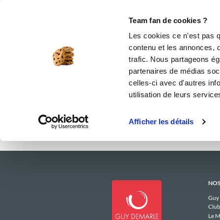
Le Club
i-Cook'in
Be Save
Boutique
Accueil
peggyc_7161
Menus Hebdom
Team fan de cookies ?
Les menus 
Les cookies ce n'est pas q
contenu et les annonces, d'
trafic. Nous partageons éga
partenaires de médias soci
celles-ci avec d'autres inf
utilisation de leurs service
Afficher les détails
NOS
Guy
Club
Le M