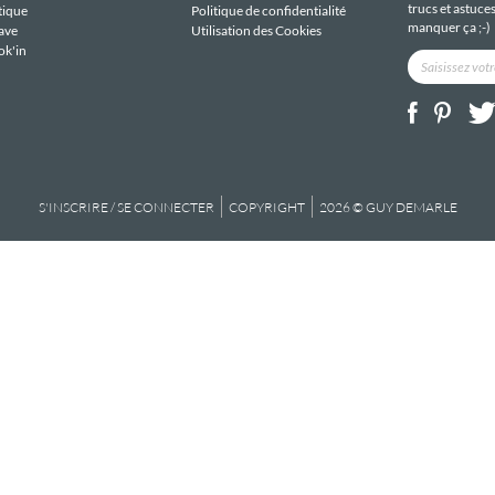
trucs et astuce
tique
Politique de confidentialité
manquer ça ;-)
ave
Utilisation des Cookies
ok'in
S'INSCRIRE / SE CONNECTER
COPYRIGHT
2026 © GUY DEMARLE