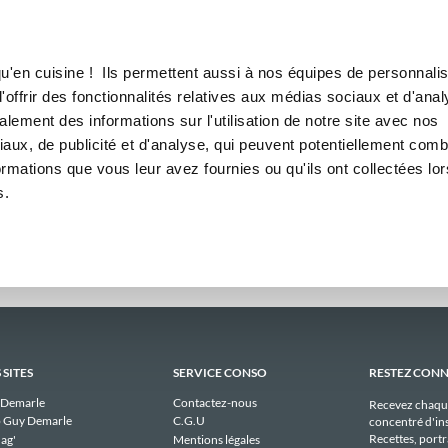
Canofea
Borealia
adaires
LE MAG
LA BOUTIQUE
RECETTES
hebdomadaires publiques de 
u'en cuisine ! Ils permettent aussi à nos équipes de personnalis
offrir des fonctionnalités relatives aux médias sociaux et d'anal
lement des informations sur l'utilisation de notre site avec nos
Il n'y a aucun menu publique à afficher pour peggyc_7161 actuellement.
aux, de publicité et d'analyse, qui peuvent potentiellement comb
ormations que vous leur avez fournies ou qu'ils ont collectées lor
s.
 SITES
SERVICE CONSO
RESTEZ CON
 Demarle
Contactez-nous
Recevez chaqu
 Guy Demarle
C.G.U
concentré d'ins
Recettes, portra
ag'
Mentions légales