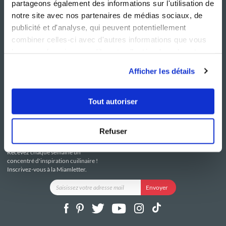
partageons également des informations sur l'utilisation de
notre site avec nos partenaires de médias sociaux, de
publicité et d'analyse, qui peuvent potentiellement
combiner celles-ci avec d'autres informations que vous
leur avez fournies ou qu'ils ont collectées lors de votre
NOS SITES
SERVICE CONSO
utilisation de leurs services.
Guy Demarle
Contactez-nous
Afficher les détails
Club Guy Demarle
C.G.U
Le Mag'
Mentions légales
Boutique
Politique de confidentialité
Tout autoriser
Be Save
Utilisation des Cookies
i-Cook'in
Refuser
RESTEZ CONNECTÉ
Recevez chaque semaine un
concentré d'inspiration cuilinaire !
Inscrivez-vous à la Miamletter.