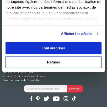
partageons également des informations sur l'utilisation de
notre site avec nos partenaires de médias sociaux, de
publicité et d'analyse, qui peuvent potentiellement
combiner celles-ci avec d'autres informations que vous
leur avez fournies ou qu'ils ont collectées lors de votre
NOS SITES
SERVICE CONSO
utilisation de leurs services.
Guy Demarle
Contactez-nous
Afficher les détails
Club Guy Demarle
C.G.U
Le Mag'
Mentions légales
Boutique
Politique de confidentialité
Tout autoriser
Be Save
Utilisation des Cookies
i-Cook'in
Refuser
RESTEZ CONNECTÉ
Recevez chaque semaine un
concentré d'inspiration cuilinaire !
Inscrivez-vous à la Miamletter.