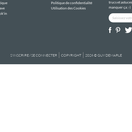
trucs et astuce
tique
Politique de confidentialité
manquer ça ;-)
ave
Utilisation des Cookies
ok'in
S'INSCRIRE / SE CONNECTER
COPYRIGHT
2026 © GUY DEMARLE