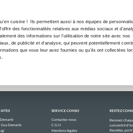
Canofea
Borealia
daires
LE MAG
LA BOUTIQUE
RECETTES
hebdomadaires publiques de 
u'en cuisine ! Ils permettent aussi à nos équipes de personnalis
offrir des fonctionnalités relatives aux médias sociaux et d'anal
lement des informations sur l'utilisation de notre site avec nos
Il n'y a aucun menu publique à afficher pour nicoleper35 actuellement.
aux, de publicité et d'analyse, qui peuvent potentiellement comb
ormations que vous leur avez fournies ou qu'ils ont collectées lor
s.
 SITES
SERVICE CONSO
RESTEZ CON
 Demarle
Contactez-nous
Recevez chaqu
 Guy Demarle
C.G.U
concentré d'ins
Recettes, portra
ag'
Mentions légales