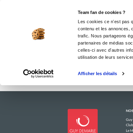
Le Club
i-Cook'in
Be Save
Boutique
Accueil
nicoleper35
Menus Hebdoma
Team fan de cookies ?
Les menus 
Les cookies ce n'est pas q
contenu et les annonces, d'
trafic. Nous partageons éga
partenaires de médias soci
celles-ci avec d'autres inf
utilisation de leurs service
Afficher les détails
NOS
Guy
Club
Le M