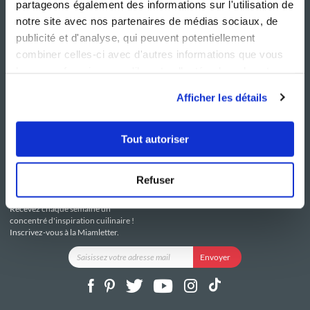
partageons également des informations sur l'utilisation de
notre site avec nos partenaires de médias sociaux, de
publicité et d'analyse, qui peuvent potentiellement
combiner celles-ci avec d'autres informations que vous
leur avez fournies ou qu'ils ont collectées lors de votre
NOS SITES
SERVICE CONSO
utilisation de leurs services.
Guy Demarle
Contactez-nous
Afficher les détails
Club Guy Demarle
C.G.U
Le Mag'
Mentions légales
Boutique
Politique de confidentialité
Tout autoriser
Be Save
Utilisation des Cookies
i-Cook'in
Refuser
RESTEZ CONNECTÉ
Recevez chaque semaine un
concentré d'inspiration cuilinaire !
Inscrivez-vous à la Miamletter.