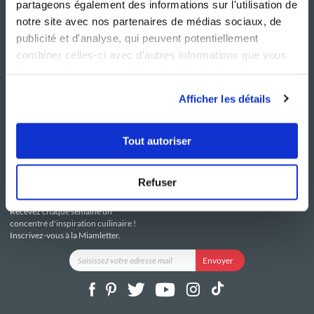
partageons également des informations sur l'utilisation de
notre site avec nos partenaires de médias sociaux, de
publicité et d'analyse, qui peuvent potentiellement
combiner celles-ci avec d'autres informations que vous
leur avez fournies ou qu'ils ont collectées lors de votre
NOS SITES
SERVICE CONSO
utilisation de leurs services.
Guy Demarle
Contactez-nous
Afficher les détails
Club Guy Demarle
C.G.U
Le Mag'
Mentions légales
Boutique
Politique de confidentialité
Tout autoriser
Be Save
Utilisation des Cookies
i-Cook'in
Refuser
RESTEZ CONNECTÉ
Recevez chaque semaine un
concentré d'inspiration cuilinaire !
Inscrivez-vous à la Miamletter.