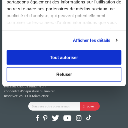
partageons également des informations sur l'utilisation de
notre site avec nos partenaires de médias sociaux, de
publicité et d'analyse, qui peuvent potentiellement
combiner celles-ci avec d'autres informations que vous
leur avez fournies ou qu'ils ont collectées lors de votre
NOS SITES
SERVICE CONSO
utilisation de leurs services.
Guy Demarle
Contactez-nous
Afficher les détails
Club Guy Demarle
C.G.U
Le Mag'
Mentions légales
Boutique
Politique de confidentialité
Tout autoriser
Be Save
Utilisation des Cookies
i-Cook'in
Refuser
RESTEZ CONNECTÉ
Recevez chaque semaine un
concentré d'inspiration cuilinaire !
Inscrivez-vous à la Miamletter.