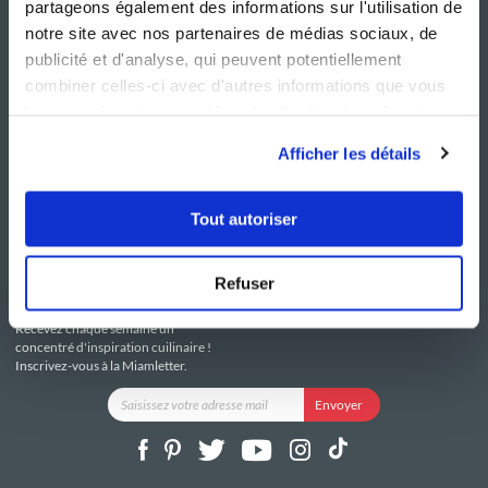
partageons également des informations sur l'utilisation de
notre site avec nos partenaires de médias sociaux, de
publicité et d'analyse, qui peuvent potentiellement
combiner celles-ci avec d'autres informations que vous
leur avez fournies ou qu'ils ont collectées lors de votre
NOS SITES
SERVICE CONSO
utilisation de leurs services.
Guy Demarle
Contactez-nous
Afficher les détails
Club Guy Demarle
C.G.U
Le Mag'
Mentions légales
Boutique
Politique de confidentialité
Tout autoriser
Be Save
Utilisation des Cookies
i-Cook'in
Refuser
RESTEZ CONNECTÉ
Recevez chaque semaine un
concentré d'inspiration cuilinaire !
Inscrivez-vous à la Miamletter.