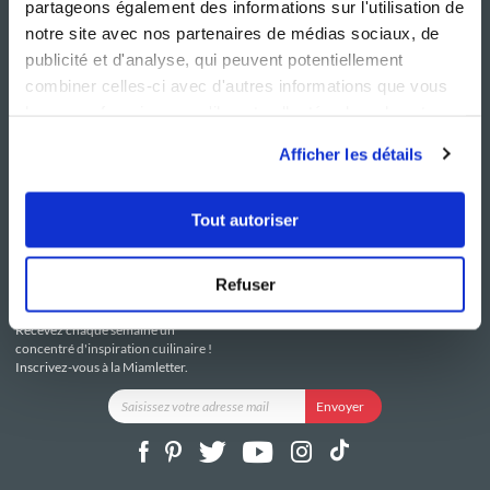
partageons également des informations sur l'utilisation de
notre site avec nos partenaires de médias sociaux, de
publicité et d'analyse, qui peuvent potentiellement
combiner celles-ci avec d'autres informations que vous
leur avez fournies ou qu'ils ont collectées lors de votre
NOS SITES
SERVICE CONSO
utilisation de leurs services.
Guy Demarle
Contactez-nous
Afficher les détails
Club Guy Demarle
C.G.U
Le Mag'
Mentions légales
Boutique
Politique de confidentialité
Tout autoriser
Be Save
Utilisation des Cookies
i-Cook'in
Refuser
RESTEZ CONNECTÉ
Recevez chaque semaine un
concentré d'inspiration cuilinaire !
Inscrivez-vous à la Miamletter.