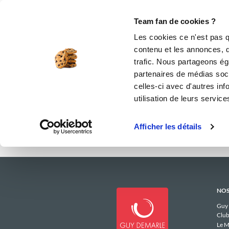
Le Club
i-Cook'in
Be Save
Boutique
Accueil
martined_7bed
Menus Hebd
Team fan de cookies ?
Les menus h
Les cookies ce n'est pas q
contenu et les annonces, d'
trafic. Nous partageons éga
partenaires de médias soci
celles-ci avec d'autres inf
utilisation de leurs service
Afficher les détails
NOS
Guy
Club
Le M