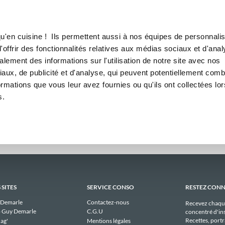
Canofea
Borealia
omadaires
LE MAG
LA BOUTIQUE
RECETTES
ebdomadaires publiques de m
u'en cuisine ! Ils permettent aussi à nos équipes de personnalis
offrir des fonctionnalités relatives aux médias sociaux et d'anal
lement des informations sur l'utilisation de notre site avec nos
Il n'y a aucun menu publique à afficher pour martined_7bed actuellement
aux, de publicité et d'analyse, qui peuvent potentiellement comb
ormations que vous leur avez fournies ou qu'ils ont collectées lor
s.
 SITES
SERVICE CONSO
RESTEZ CON
 Demarle
Contactez-nous
Recevez chaqu
 Guy Demarle
C.G.U
concentré d'ins
Recettes, portra
ag'
Mentions légales