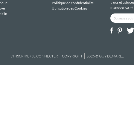
trucs et astuce
tique
Politique de confidentialité
manquer ça ;-)
ave
Utilisation des Cookies
ok'in
S'INSCRIRE / SE CONNECTER
COPYRIGHT
2026 © GUY DEMARLE