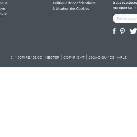
trucs et astuce
tique
Politique de confidentialité
manquer ça ;-)
ave
Utilisation des Cookies
ok'in
S'INSCRIRE / SE CONNECTER
COPYRIGHT
2026 © GUY DEMARLE