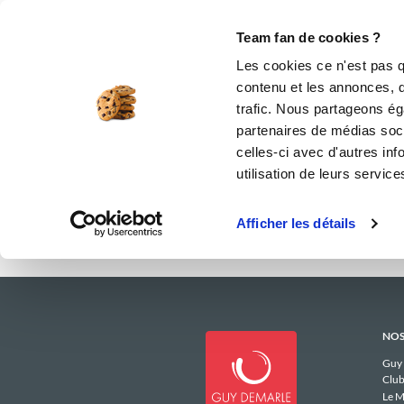
Le Club
i-Cook'in
Be Save
Boutique
Accueil
martloubat
Menus Hebdomad
Team fan de cookies ?
Les menus
Les cookies ce n'est pas q
contenu et les annonces, d'
trafic. Nous partageons éga
partenaires de médias soci
celles-ci avec d'autres inf
utilisation de leurs service
Afficher les détails
NOS
Guy
Club
Le M