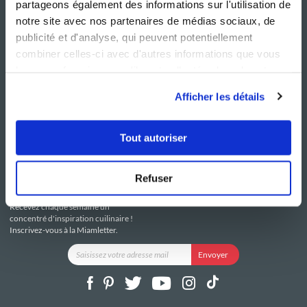
partageons également des informations sur l'utilisation de
notre site avec nos partenaires de médias sociaux, de
publicité et d'analyse, qui peuvent potentiellement
combiner celles-ci avec d'autres informations que vous
leur avez fournies ou qu'ils ont collectées lors de votre
NOS SITES
SERVICE CONSO
utilisation de leurs services.
Guy Demarle
Contactez-nous
Afficher les détails
Club Guy Demarle
C.G.U
Le Mag'
Mentions légales
Boutique
Politique de confidentialité
Tout autoriser
Be Save
Utilisation des Cookies
i-Cook'in
Refuser
RESTEZ CONNECTÉ
Recevez chaque semaine un
concentré d'inspiration cuilinaire !
Inscrivez-vous à la Miamletter.