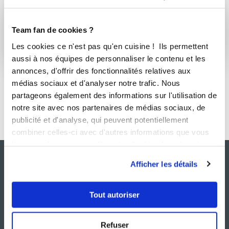
Team fan de cookies ?
condiments
Les cookies ce n'est pas qu'en cuisine ! Ils permettent
3 Recettes
aussi à nos équipes de personnaliser le contenu et les
annonces, d'offrir des fonctionnalités relatives aux
médias sociaux et d'analyser notre trafic. Nous
partageons également des informations sur l'utilisation de
notre site avec nos partenaires de médias sociaux, de
publicité et d'analyse, qui peuvent potentiellement
combiner celles-ci avec d'autres informations que vous
leur avez fournies ou qu'ils ont collectées lors de votre
utilisation de leurs services.
Afficher les détails
Tout autoriser
Refuser