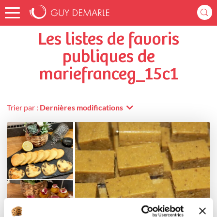
Accueil
mariefranceg_15c1
Listes de favoris
Les listes de favoris
publiques de
mariefranceg_15c1
Trier par :
Dernières modifications