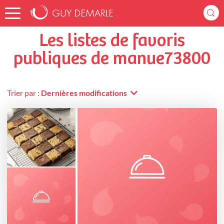
Accueil
manue73800
Listes de favoris
Les listes de favoris
publiques de manue73800
Trier par :
Dernières modifications