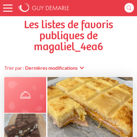
Accueil
magaliel_4ea6
Listes de favoris
Les listes de favoris
publiques de
magaliel_4ea6
Trier par :
Dernières modifications