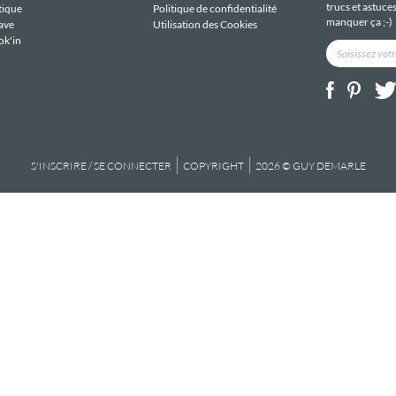
trucs et astuce
tique
Politique de confidentialité
manquer ça ;-)
ave
Utilisation des Cookies
ok'in
S'INSCRIRE / SE CONNECTER
COPYRIGHT
2026 © GUY DEMARLE