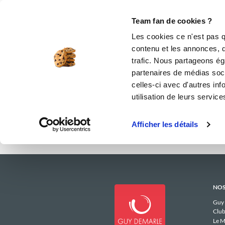
Le Club
i-Cook'in
Be Save
Boutique
Accueil
lesenviesdeninie
Menus Heb
Team fan de cookies ?
Les menus he
Les cookies ce n'est pas q
contenu et les annonces, d'
trafic. Nous partageons éga
I
partenaires de médias soci
celles-ci avec d'autres inf
utilisation de leurs service
Afficher les détails
NOS
Guy
Club
Le M