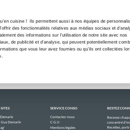
Canofea
Borealia
domadaires
LE MAG
LA BOUTIQUE
RECETTES
bdomadaires publiques de les
u'en cuisine ! Ils permettent aussi à nos équipes de personnalis
offrir des fonctionnalités relatives aux médias sociaux et d'anal
lement des informations sur l'utilisation de notre site avec nos
l n'y a aucun menu publique à afficher pour lesenviesdeninie actuellemen
aux, de publicité et d'analyse, qui peuvent potentiellement comb
ormations que vous leur avez fournies ou qu'ils ont collectées lor
s.
 SITES
SERVICE CONSO
RESTEZ CON
 Demarle
Contactez-nous
Recevez chaqu
 Guy Demarle
C.G.U
concentré d'ins
Recettes, portra
ag'
Mentions légales