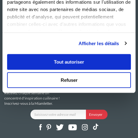
partageons également des informations sur l'utilisation de
notre site avec nos partenaires de médias sociaux, de
publicité et d'analyse, qui peuvent potentiellement
combiner celles-ci avec d'autres informations que vous
leur avez fournies ou qu'ils ont collectées lors de votre
NOS SITES
SERVICE CONSO
utilisation de leurs services.
Guy Demarle
Contactez-nous
Afficher les détails
Club Guy Demarle
C.G.U
Le Mag'
Mentions légales
Boutique
Politique de confidentialité
Tout autoriser
Be Save
Utilisation des Cookies
i-Cook'in
Refuser
RESTEZ CONNECTÉ
Recevez chaque semaine un
concentré d'inspiration cuilinaire !
Inscrivez-vous à la Miamletter.