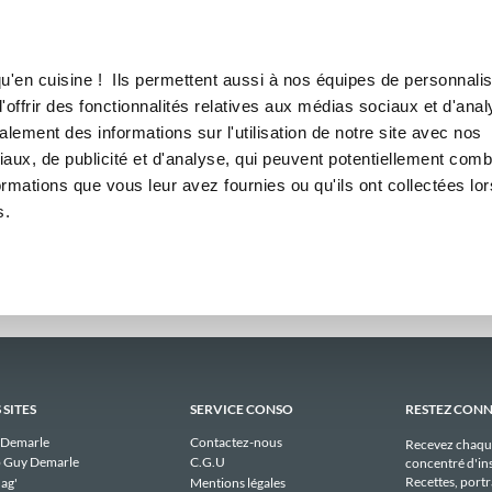
Canofea
Borealia
s
LE MAG
LA BOUTIQUE
RECETTES
us hebdomadaires publiques d
u'en cuisine ! Ils permettent aussi à nos équipes de personnalis
offrir des fonctionnalités relatives aux médias sociaux et d'anal
lement des informations sur l'utilisation de notre site avec nos
Il n'y a aucun menu publique à afficher pour lauren actuellement.
aux, de publicité et d'analyse, qui peuvent potentiellement comb
ormations que vous leur avez fournies ou qu'ils ont collectées lor
s.
 SITES
SERVICE CONSO
RESTEZ CON
 Demarle
Contactez-nous
Recevez chaqu
 Guy Demarle
C.G.U
concentré d'ins
Recettes, portra
ag'
Mentions légales