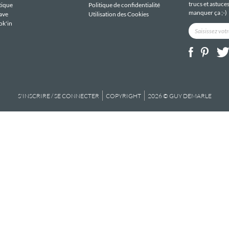
trucs et astuce
tique
Politique de confidentialité
manquer ça ;-)
ave
Utilisation des Cookies
ok'in
S'INSCRIRE / SE CONNECTER
COPYRIGHT
2026 © GUY DEMARLE