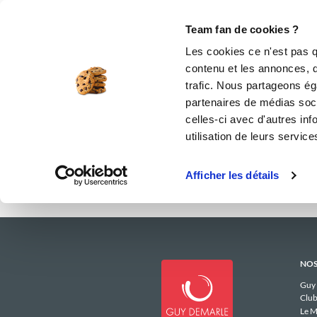
Le Club
i-Cook'in
Be Save
Boutique
Accueil
lauren
Menus Hebdomadaire
Team fan de cookies ?
Les men
Les cookies ce n'est pas q
contenu et les annonces, d'
trafic. Nous partageons éga
partenaires de médias soci
celles-ci avec d'autres inf
utilisation de leurs service
Afficher les détails
NOS
Guy
Club
Le M