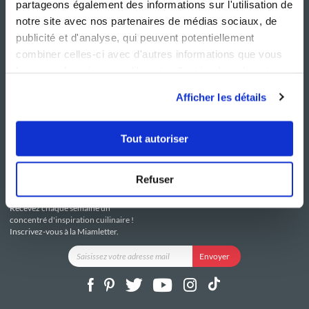
partageons également des informations sur l'utilisation de
notre site avec nos partenaires de médias sociaux, de
publicité et d'analyse, qui peuvent potentiellement
combiner celles-ci avec d'autres informations que vous
leur avez fournies ou qu'ils ont collectées lors de votre
NOS SITES
SERVICE CONSO
utilisation de leurs services.
Guy Demarle
Contactez-nous
Afficher les détails
Club Guy Demarle
C.G.U
Le Mag'
Mentions légales
Boutique
Politique de confidentialité
Tout autoriser
Be Save
Utilisation des Cookies
i-Cook'in
Refuser
RESTEZ CONNECTÉ
Recevez chaque semaine un
concentré d'inspiration cuilinaire !
Inscrivez-vous à la Miamletter.