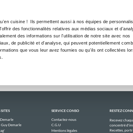
Canofea
Borealia
daires
LE MAG
LA BOUTIQUE
RECETTES
hebdomadaires publiques de 
u'en cuisine ! Ils permettent aussi à nos équipes de personnalis
offrir des fonctionnalités relatives aux médias sociaux et d'anal
lement des informations sur l'utilisation de notre site avec nos
Il n'y a aucun menu publique à afficher pour lauran_3343 actuellement.
aux, de publicité et d'analyse, qui peuvent potentiellement comb
ormations que vous leur avez fournies ou qu'ils ont collectées lor
s.
 SITES
SERVICE CONSO
RESTEZ CON
 Demarle
Contactez-nous
Recevez chaqu
 Guy Demarle
C.G.U
concentré d'ins
Recettes, portra
ag'
Mentions légales