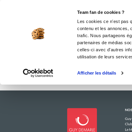
Le Club
i-Cook'in
Be Save
Boutique
Accueil
lauran_3343
Menus Hebdoma
Team fan de cookies ?
Les menus 
Les cookies ce n'est pas q
contenu et les annonces, d'
trafic. Nous partageons éga
partenaires de médias soci
celles-ci avec d'autres inf
utilisation de leurs service
Afficher les détails
NOS
Guy
Club
Le M