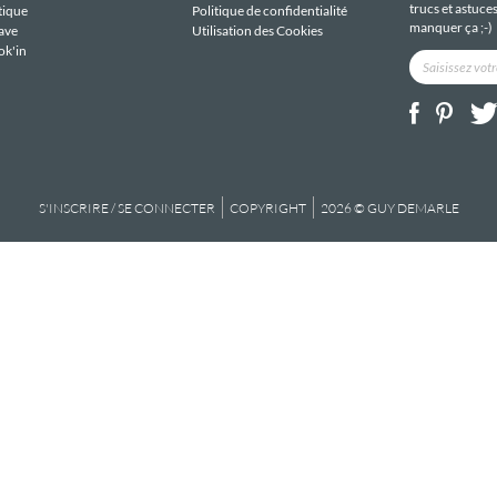
trucs et astuce
tique
Politique de confidentialité
manquer ça ;-)
ave
Utilisation des Cookies
ok'in
S'INSCRIRE / SE CONNECTER
COPYRIGHT
2026 © GUY DEMARLE