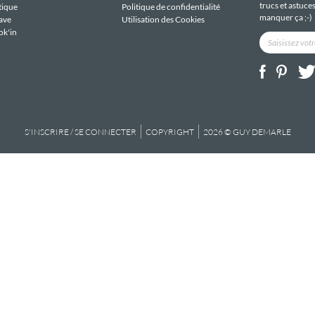
trucs et astuce
tique
Politique de confidentialité
manquer ça ;-)
ave
Utilisation des Cookies
ok'in
S'INSCRIRE / SE CONNECTER
COPYRIGHT
2026 © GUY DEMARLE