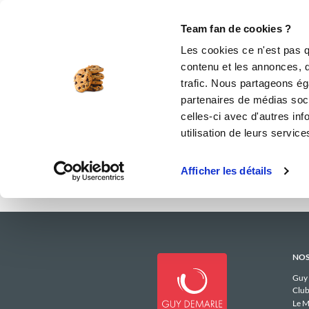
Le Club
i-Cook'in
Be Save
Boutique
Accueil
laetitias_6712
Menus Hebdo
Team fan de cookies ?
Les menus h
Les cookies ce n'est pas q
contenu et les annonces, d'
trafic. Nous partageons éga
partenaires de médias soci
celles-ci avec d'autres inf
utilisation de leurs service
Afficher les détails
NOS
Guy
Club
Le M