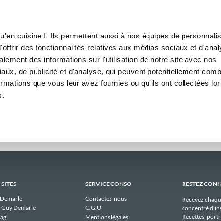
Canofea
Borealia
madaires
LE MAG
LA BOUTIQUE
RECETTES
ebdomadaires publiques de la
u'en cuisine ! Ils permettent aussi à nos équipes de personnalis
offrir des fonctionnalités relatives aux médias sociaux et d'anal
lement des informations sur l'utilisation de notre site avec nos
Il n'y a aucun menu publique à afficher pour laetitias_6712 actuellement.
aux, de publicité et d'analyse, qui peuvent potentiellement comb
ormations que vous leur avez fournies ou qu'ils ont collectées lor
s.
 SITES
SERVICE CONSO
RESTEZ CON
 Demarle
Contactez-nous
Recevez chaqu
 Guy Demarle
C.G.U
concentré d'ins
Recettes, portra
ag'
Mentions légales