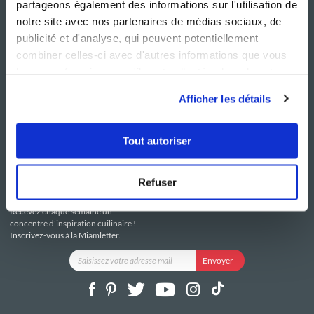
partageons également des informations sur l'utilisation de
notre site avec nos partenaires de médias sociaux, de
publicité et d'analyse, qui peuvent potentiellement
combiner celles-ci avec d'autres informations que vous
leur avez fournies ou qu'ils ont collectées lors de votre
NOS SITES
SERVICE CONSO
utilisation de leurs services.
Guy Demarle
Contactez-nous
Afficher les détails
Club Guy Demarle
C.G.U
Le Mag'
Mentions légales
Boutique
Politique de confidentialité
Tout autoriser
Be Save
Utilisation des Cookies
i-Cook'in
Refuser
RESTEZ CONNECTÉ
Recevez chaque semaine un
concentré d'inspiration cuilinaire !
Inscrivez-vous à la Miamletter.