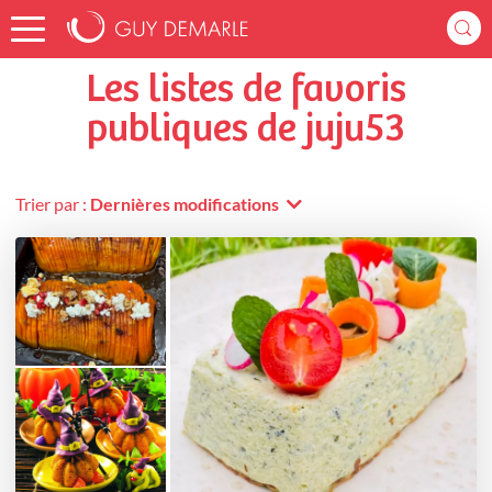
Accueil
juju53
Listes de favoris
Les listes de favoris
publiques de juju53
Trier par :
Dernières modifications