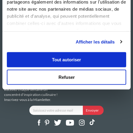
partageons également des informations sur l'utilisation de
notre site avec nos partenaires de médias sociaux, de
publicité et d'analyse, qui peuvent potentiellement
combiner celles-ci avec d'autres informations que vous
leur avez fournies ou qu'ils ont collectées lors de votre
NOS SITES
SERVICE CONSO
utilisation de leurs services.
Guy Demarle
Contactez-nous
Afficher les détails
Club Guy Demarle
C.G.U
Le Mag'
Mentions légales
Boutique
Politique de confidentialité
Tout autoriser
Be Save
Utilisation des Cookies
i-Cook'in
Refuser
RESTEZ CONNECTÉ
Recevez chaque semaine un
concentré d'inspiration cuilinaire !
Inscrivez-vous à la Miamletter.