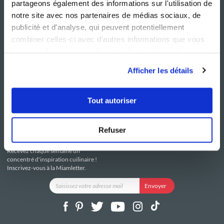
partageons également des informations sur l'utilisation de
notre site avec nos partenaires de médias sociaux, de
publicité et d'analyse, qui peuvent potentiellement
combiner celles-ci avec d'autres informations que vous
leur avez fournies ou qu'ils ont collectées lors de votre
NOS SITES
SERVICE CONSO
utilisation de leurs services.
Guy Demarle
Contactez-nous
Afficher les détails
Club Guy Demarle
C.G.U
Le Mag'
Mentions légales
Boutique
Politique de confidentialité
Tout autoriser
Be Save
Utilisation des Cookies
i-Cook'in
Refuser
RESTEZ CONNECTÉ
Recevez chaque semaine un
concentré d'inspiration cuilinaire !
Inscrivez-vous à la Miamletter.